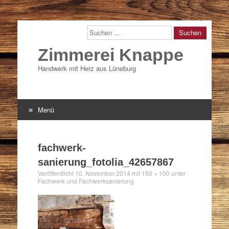
Suchen
Zimmerei Knappe
Handwerk mit Herz aus Lüneburg
Menü
Zum
Inhalt
fachwerk-
springen
sanierung_fotolia_42657867
Veröffentlicht
10. November 2014
mit
150 × 100
unter
Fachwerk und Fachwerksanierung