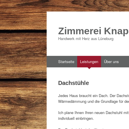
Zimmerei Kna
Handwerk mit Herz aus Lüneburg
Zum
Startseite
Leistungen
Über uns
Inhalt
springen
Dachstühle
Jedes Haus braucht ein Dach. Der Dachstuh
Wärmedämmung und die Grundlage für den 
Ich plane Ihnen Ihren neuen Dachstuhl mit 
individuell einbringen.