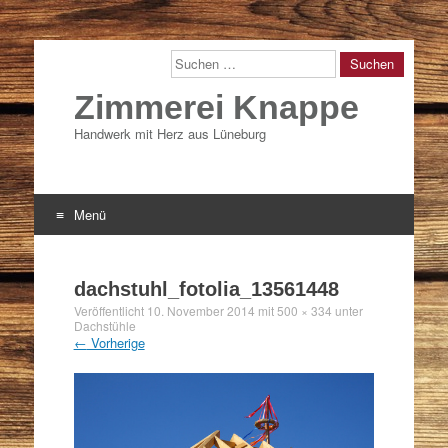
Suchen
Zimmerei Knappe
Handwerk mit Herz aus Lüneburg
Menü
Zum
Inhalt
dachstuhl_fotolia_13561448
springen
Veröffentlicht
10. November 2014
mit
500 × 334
unter
Dachstühle
←
Vorherige